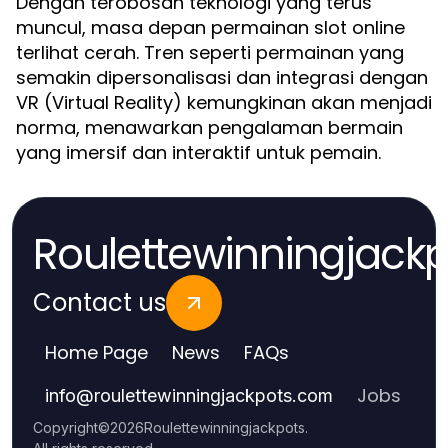
Dengan terobosan teknologi yang terus
muncul, masa depan permainan slot online
terlihat cerah. Tren seperti permainan yang
semakin dipersonalisasi dan integrasi dengan
VR (Virtual Reality) kemungkinan akan menjadi
norma, menawarkan pengalaman bermain
yang imersif dan interaktif untuk pemain.
Roulettewinningjackp
Contact us
Home Page
News
FAQs
Jobs
info
@
roulettewinningjackpots.com
Copyright
©
2026
Roulettewinningjackpots
.