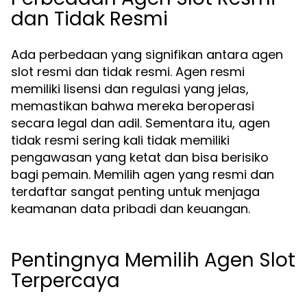
dan Tidak Resmi
Ada perbedaan yang signifikan antara agen
slot resmi dan tidak resmi. Agen resmi
memiliki lisensi dan regulasi yang jelas,
memastikan bahwa mereka beroperasi
secara legal dan adil. Sementara itu, agen
tidak resmi sering kali tidak memiliki
pengawasan yang ketat dan bisa berisiko
bagi pemain. Memilih agen yang resmi dan
terdaftar sangat penting untuk menjaga
keamanan data pribadi dan keuangan.
Pentingnya Memilih Agen Slot
Terpercaya