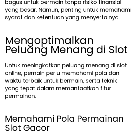
bagus untuk bermain tanpa risiko finansial
yang besar. Namun, penting untuk memahami
syarat dan ketentuan yang menyertainya.
Mengoptimalkan
Peluang Menang di Slot
Untuk meningkatkan peluang menang di slot
online, pemain perlu memahami pola dan
waktu terbaik untuk bermain, serta teknik
yang tepat dalam memanfaatkan fitur
permainan.
Memahami Pola Permainan
Slot Gacor