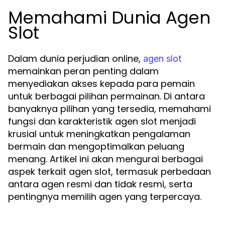
Memahami Dunia Agen
Slot
Dalam dunia perjudian online,
agen slot
memainkan peran penting dalam
menyediakan akses kepada para pemain
untuk berbagai pilihan permainan. Di antara
banyaknya pilihan yang tersedia, memahami
fungsi dan karakteristik agen slot menjadi
krusial untuk meningkatkan pengalaman
bermain dan mengoptimalkan peluang
menang. Artikel ini akan mengurai berbagai
aspek terkait agen slot, termasuk perbedaan
antara agen resmi dan tidak resmi, serta
pentingnya memilih agen yang terpercaya.