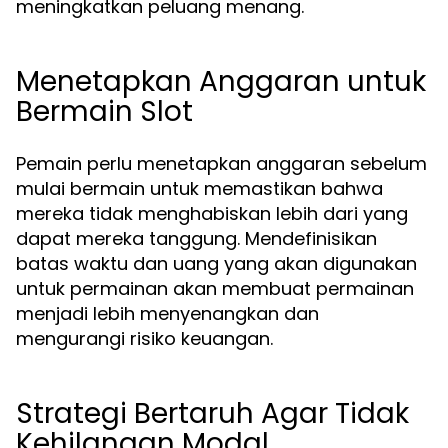
meningkatkan peluang menang.
Menetapkan Anggaran untuk
Bermain Slot
Pemain perlu menetapkan anggaran sebelum
mulai bermain untuk memastikan bahwa
mereka tidak menghabiskan lebih dari yang
dapat mereka tanggung. Mendefinisikan
batas waktu dan uang yang akan digunakan
untuk permainan akan membuat permainan
menjadi lebih menyenangkan dan
mengurangi risiko keuangan.
Strategi Bertaruh Agar Tidak
Kehilangan Modal