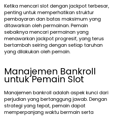
Ketika mencari slot dengan jackpot terbesar,
penting untuk memperhatikan struktur
pembayaran dan batas maksimum yang
ditawarkan oleh permainan. Pemain
sebaiknya mencari permainan yang
menawarkan jackpot progresif, yang terus
bertambah seiring dengan setiap taruhan
yang dilakukan oleh pemain.
Manajemen Bankroll
untuk Pemain Slot
Manajemen bankroll adalah aspek kunci dari
perjudian yang bertanggung jawab. Dengan
strategi yang tepat, pemain dapat
memperpanjang waktu bermain serta