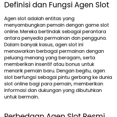
Definisi dan Fungsi Agen Slot
Agen slot adalah entitas yang
menyambungkan pemain dengan game slot
online. Mereka bertindak sebagai perantara
antara penyedia permainan dan pengguna.
Dalam banyak kasus, agen slot ini
menawarkan berbagai permainan dengan
peluang menang yang beragam, serta
memberikan insentif atau bonus untuk
menarik pemain baru. Dengan begitu, agen
slot berfungsi sebagai pintu gerbang ke dunia
slot online bagi para pemain, memberikan
informasi dan dukungan yang dibutuhkan
untuk bermain.
Perbedaan Agen Slot Resmi