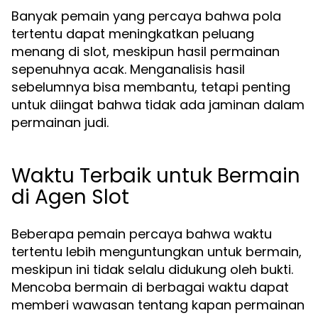
Banyak pemain yang percaya bahwa pola
tertentu dapat meningkatkan peluang
menang di slot, meskipun hasil permainan
sepenuhnya acak. Menganalisis hasil
sebelumnya bisa membantu, tetapi penting
untuk diingat bahwa tidak ada jaminan dalam
permainan judi.
Waktu Terbaik untuk Bermain
di Agen Slot
Beberapa pemain percaya bahwa waktu
tertentu lebih menguntungkan untuk bermain,
meskipun ini tidak selalu didukung oleh bukti.
Mencoba bermain di berbagai waktu dapat
memberi wawasan tentang kapan permainan