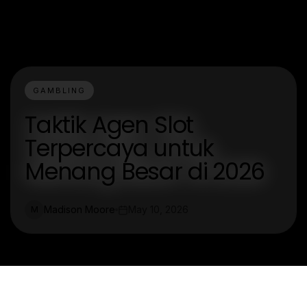
GAMBLING
Taktik Agen Slot
Terpercaya untuk
Menang Besar di 2026
Madison Moore
May 10, 2026
M