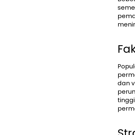
semen
pemai
meni
Fa
Popul
perma
dan 
perun
tingg
perma
Str