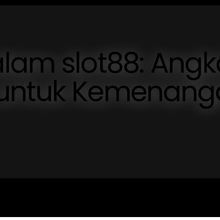
alam slot88: Angk
 untuk Kemenang