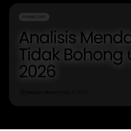
GAMBLING
Analisis Mend
Tidak Bohong
2026
Madison Moore
May 8, 2026
M