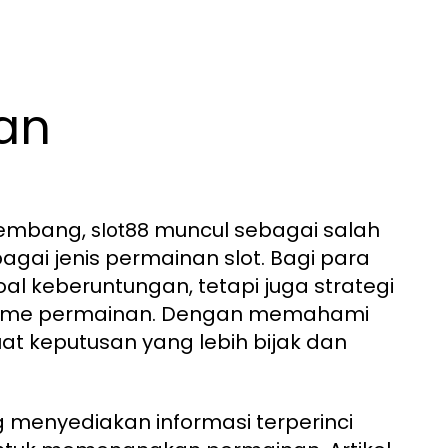
an
rkembang,
muncul sebagai salah
slot88
ai jenis permainan slot. Bagi para
oal keberuntungan, tetapi juga strategi
me permainan. Dengan memahami
at keputusan yang lebih bijak dan
 menyediakan informasi terperinci