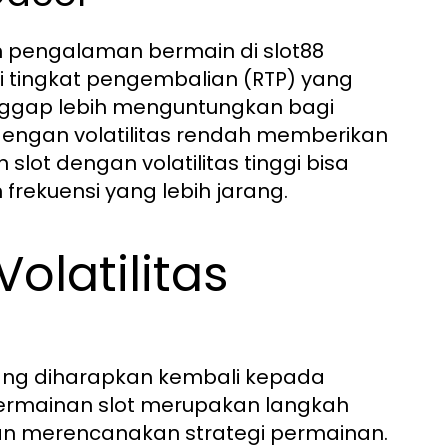
n pengalaman bermain di slot88
 tingkat pengembalian (RTP) yang
ianggap lebih menguntungkan bagi
lot dengan volatilitas rendah memberikan
lot dengan volatilitas tinggi bisa
ekuensi yang lebih jarang.
latilitas
yang diharapkan kembali kepada
 permainan slot merupakan langkah
an merencanakan strategi permainan.